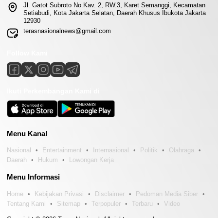
Jl. Gatot Subroto No.Kav. 2, RW.3, Karet Semanggi, Kecamatan
Setiabudi, Kota Jakarta Selatan, Daerah Khusus Ibukota Jakarta
12930
terasnasionalnews@gmail.com
Follow Kami
Ikuti Perkembangan Kami di
Menu Kanal
Nasional
Entertainment
Internasional
Politik
Olahraga
Daerah
Hukum
Lowongan Kerja
Menu Informasi
Home
Kebijakan Privasi
Disclaimer
Pedoman Media Siber
Tentang Kami
Sitemap
Terpopuler
Terbaru
Video