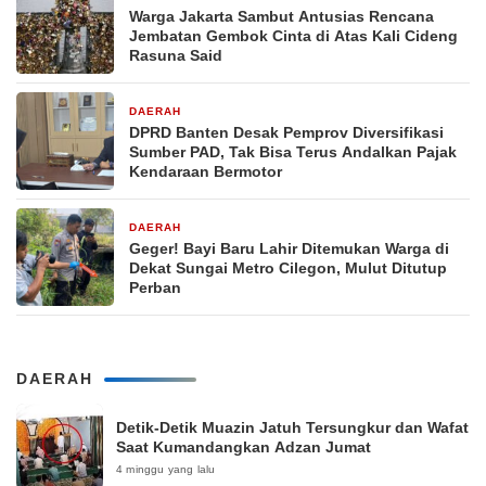
Warga Jakarta Sambut Antusias Rencana
Jembatan Gembok Cinta di Atas Kali Cideng
Rasuna Said
DAERAH
1 bulan yang lalu
DPRD Banten Desak Pemprov Diversifikasi
Sumber PAD, Tak Bisa Terus Andalkan Pajak
Kendaraan Bermotor
DAERAH
2 bulan yang lalu
Geger! Bayi Baru Lahir Ditemukan Warga di
Dekat Sungai Metro Cilegon, Mulut Ditutup
Perban
DAERAH
Detik-Detik Muazin Jatuh Tersungkur dan Wafat
Saat Kumandangkan Adzan Jumat
4 minggu yang lalu