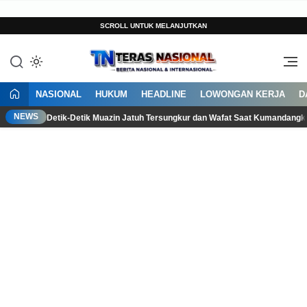
SCROLL UNTUK MELANJUTKAN
Berita Terkini Indonesia Hari Ini
Teras Nasional
NASIONAL
HUKUM
HEADLINE
LOWONGAN KERJA
D
NEWS
Detik-Detik Muazin Jatuh Tersungkur dan Wafat Saat Kumandang