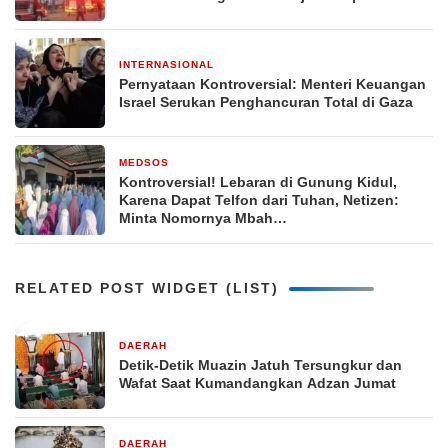
INTERNASIONAL
1 Mei 2024
Pernyataan Kontroversial: Menteri Keuangan
Israel Serukan Penghancuran Total di Gaza
MEDSOS
6 April 2024
Kontroversial! Lebaran di Gunung Kidul,
Karena Dapat Telfon dari Tuhan, Netizen:
Minta Nomornya Mbah…
RELATED POST WIDGET (LIST)
DAERAH
4 minggu yang lalu
Detik-Detik Muazin Jatuh Tersungkur dan
Wafat Saat Kumandangkan Adzan Jumat
DAERAH
1 bulan yang lalu