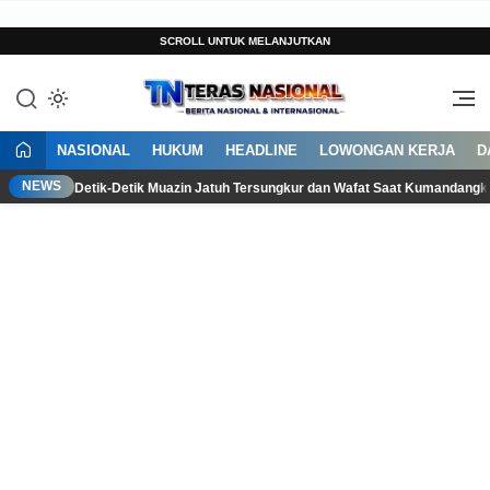
SCROLL UNTUK MELANJUTKAN
Berita Terkini Indonesia Hari Ini
Teras Nasional
NASIONAL
HUKUM
HEADLINE
LOWONGAN KERJA
D
NEWS
Detik-Detik Muazin Jatuh Tersungkur dan Wafat Saat Kumandang