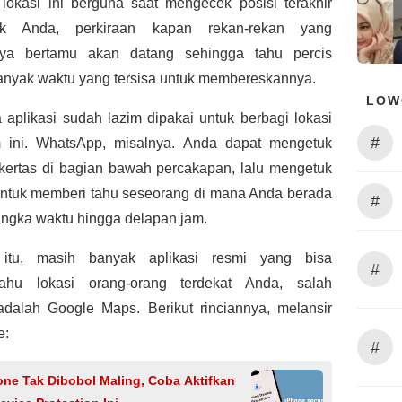
ur lokasi ini berguna saat mengecek posisi terakhir
ak Anda, perkiraan kapan rekan-rekan yang
nya bertamu akan datang sehingga tahu percis
anyak waktu yang tersisa untuk membereskannya.
LOW
aplikasi sudah lazim dipakai untuk berbagi lokasi
#
ini. WhatsApp, misalnya. Anda dapat mengetuk
 kertas di bagian bawah percakapan, lalu mengetuk
 untuk memberi tahu seseorang di mana Anda berada
#
angka waktu hingga delapan jam.
 itu, masih banyak aplikasi resmi yang bisa
#
tahu lokasi orang-orang terdekat Anda, salah
adalah Google Maps. Berikut rinciannya, melansir
e:
#
one Tak Dibobol Maling, Coba Aktifkan