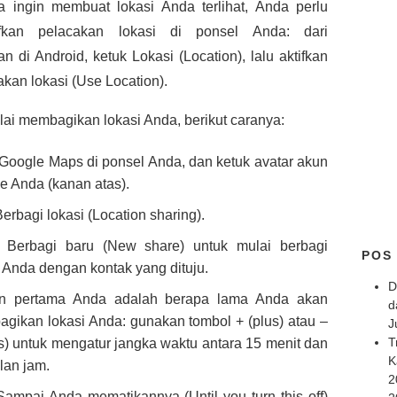
a ingin membuat lokasi Anda terlihat, Anda perlu
ifkan pelacakan lokasi di ponsel Anda: dari
n di Android, ketuk Lokasi (Location), lalu aktifkan
kan lokasi (Use Location).
ai membagikan lokasi Anda, berikut caranya:
Google Maps di ponsel Anda, dan ketuk avatar akun
e Anda (kanan atas).
Berbagi lokasi (Location sharing).
 Berbagi baru (New share) untuk mulai berbagi
POS
i Anda dengan kontak yang dituju.
D
an pertama Anda adalah berapa lama Anda akan
d
gikan lokasi Anda: gunakan tombol + (plus) atau –
J
T
s) untuk mengatur jangka waktu antara 15 menit dan
K
lan jam.
2
 Sampai Anda mematikannya (Until you turn this off)