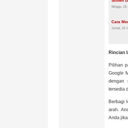
Stolen D
Minggu, 28 
Cara Me
Jumat, 19 J
Rincian 
Pilihan p
Google M
dengan s
tersedia 
Berbagi 
arah. An
Anda jik