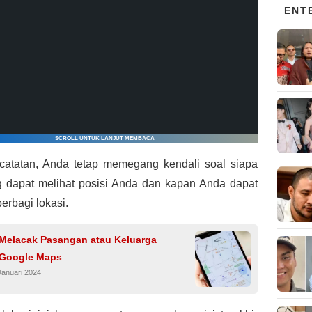
ENT
SCROLL UNTUK LANJUT MEMBACA
catatan, Anda tetap memegang kendali soal siapa
g dapat melihat posisi Anda dan kapan Anda dapat
berbagi lokasi.
a Melacak Pasangan atau Keluarga
Google Maps
Januari 2024