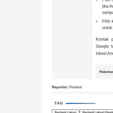
jika 
sampa
Pilih
untuk 
Kontak 
Google 
lokasi A
Halama
Reporter:
Redaksi
TAG
Berbagi Lokasi
Berbagi Lokasi Goog