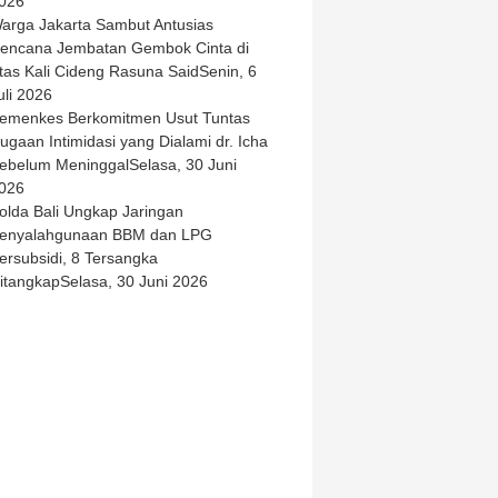
026
arga Jakarta Sambut Antusias
encana Jembatan Gembok Cinta di
tas Kali Cideng Rasuna Said
Senin, 6
uli 2026
emenkes Berkomitmen Usut Tuntas
ugaan Intimidasi yang Dialami dr. Icha
ebelum Meninggal
Selasa, 30 Juni
026
olda Bali Ungkap Jaringan
enyalahgunaan BBM dan LPG
ersubsidi, 8 Tersangka
itangkap
Selasa, 30 Juni 2026