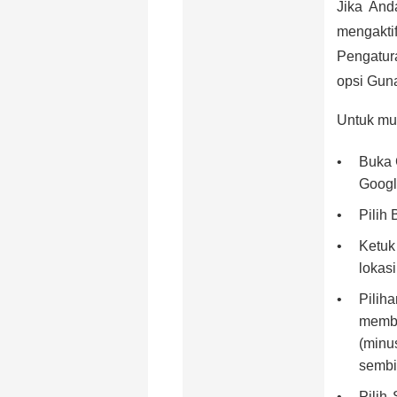
Jika And
mengakt
Pengatura
opsi Guna
Untuk mul
Buka 
Googl
Pilih 
Ketuk
lokas
Pilih
memba
(minu
sembi
Pilih