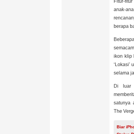
Fitur-fit
anak-an
rencana
berapa b
Beberapa 
semacam 
ikon klip
‘Lokasi’
selama j
Di luar
memberi
satunya 
The Verg
Biar iPh