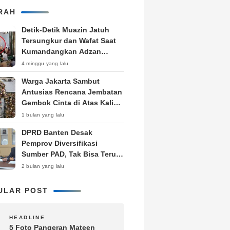
RAH
Detik-Detik Muazin Jatuh
Tersungkur dan Wafat Saat
Kumandangkan Adzan
Jumat
4 minggu yang lalu
Warga Jakarta Sambut
Antusias Rencana Jembatan
Gembok Cinta di Atas Kali
Cideng Rasuna Said
1 bulan yang lalu
DPRD Banten Desak
Pemprov Diversifikasi
Sumber PAD, Tak Bisa Terus
Andalkan Pajak Kendaraan
2 bulan yang lalu
Bermotor
ULAR POST
1
HEADLINE
5 Foto Pangeran Mateen