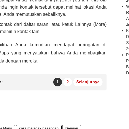
2
W
Anda ingin kontak tersebut dapat melihat lokasi Anda
R
i Anda memutuskan sebaliknya.
A
 kontak dari daftar saran, atau ketuk Lainnya (More)
J
K
memilih kontak lain.
D
S
pilihan Anda kemudian mendapat peringatan di
2
Maps yang menyatakan bahwa Anda membagikan
P
nda dengan mereka.
P
B
D
n:
1
2
Selanjutnya
le Maps
cara melacak pasangan
Dengan