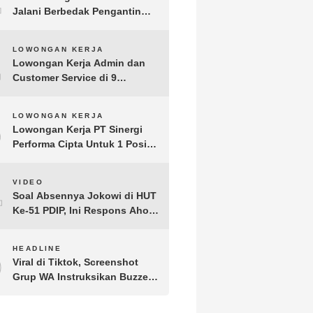
Jalani Berbedak Pengantin
Diraja
2
LOWONGAN KERJA
Lowongan Kerja Admin dan
Customer Service di 9
Perusaan
3
LOWONGAN KERJA
Lowongan Kerja PT Sinergi
Performa Cipta Untuk 1 Posisi
di Serang
4
VIDEO
Soal Absennya Jokowi di HUT
Ke-51 PDIP, Ini Respons Ahok
hingga Ganjar
5
HEADLINE
Viral di Tiktok, Screenshot
Grup WA Instruksikan Buzzer
Tangisi Prabowo, Ini Kata
Jubir