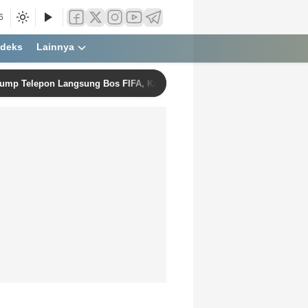
6
ndeks
Lainnya
rump Telepon Langsung Bos FIFA, Kartu Merah Pemain AS di Piala Dunia