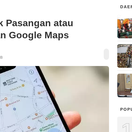
DAE
ak Pasangan atau
an Google Maps
IB
POP