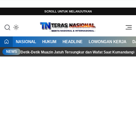
SCROLL UNTUK MELANJUTKAN
Berita Terkini Indonesia Hari Ini
Teras Nasional
NASIONAL
HUKUM
HEADLINE
LOWONGAN KERJA
D
NEWS
Detik-Detik Muazin Jatuh Tersungkur dan Wafat Saat Kumandang