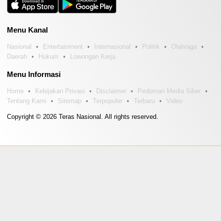
Menu Kanal
Nasional
Entertainment
Internasional
Politik
Olahraga
Daerah
Hukum
Lowongan Kerja
Menu Informasi
Home
Kebijakan Privasi
Disclaimer
Pedoman Media Siber
Tentang Kami
Sitemap
Terpopuler
Terbaru
Video
Copyright © 2026 Teras Nasional. All rights reserved.