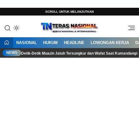
SCROLL UNTUK MELANJUTKAN
Berita Terkini Indonesia Hari Ini
Teras Nasional
NASIONAL
HUKUM
HEADLINE
LOWONGAN KERJA
D
NEWS
Detik-Detik Muazin Jatuh Tersungkur dan Wafat Saat Kumandang