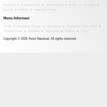
Nasional
Entertainment
Internasional
Politik
Olahraga
Daerah
Hukum
Lowongan Kerja
Menu Informasi
Home
Kebijakan Privasi
Disclaimer
Pedoman Media Siber
Tentang Kami
Sitemap
Terpopuler
Terbaru
Video
Copyright © 2026 Teras Nasional. All rights reserved.