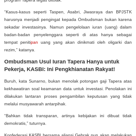
“Kasus-kasus seperti Taspen, Asabri, Jiwasraya dan BPJSTK
harusnya menjadi pengingat kepada Ombudsman bukan karena
sekadar investasinya. Namun pengelolaan iuran (uang) dalam
badan-badan penyelenggara seperti di atas hanya sebagai
tempat peniti
pan
uang yang akan dinikmati oleh oligarki dan
rezim,” katanya.
Ombudsman Usul Iuran Tapera Hanya untuk
Pekerja, KASBI: Ini Pengkhianatan Rakyat!
Buruh, kata Sunarno, bukan menolak potongan gaji Tapera atas
kekhawatiran soal keamanan data untuk investasi. Penolakan ini
dilakukan lantaran proses pengambilan keputusan yang tidak
melalui musyawarah antarpihak.
“Bahkan tidak transparan, artinya kebijakan ini dibuat tidak
demokratis,” tuturnya.
Konfederasi KASBI bersama aliansi Gebrak pun akan melakukan